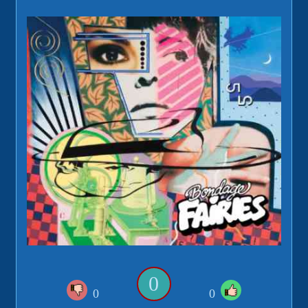
0
0
0